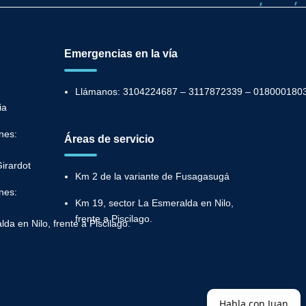
Emergencias en la vía
Llámanos: 3104224687 – 3117872339 – 018000180
ia
nes:
Áreas de servicio
irardot
Km 2 de la variante de Fusagasugá
nes:
Km 19, sector La Esmeralda en Nilo,
frente a Piscilago.
da en Nilo, frente a Piscilago.