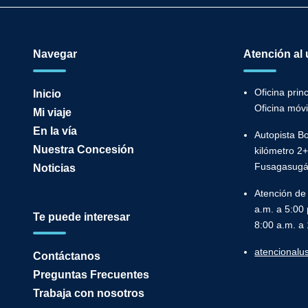
Navegar
Atención al 
Oficina pri
Inicio
Oficina móv
Mi viaje
En la vía
Autopista B
Nuestra Concesión
kilómetro 2+
Fusagasugá, 
Noticias
Atención de
a.m. a 5:00 
Te puede interesar
8:00 a.m. a
atencional
Contáctanos
Preguntas Frecuentes
Trabaja con nosotros