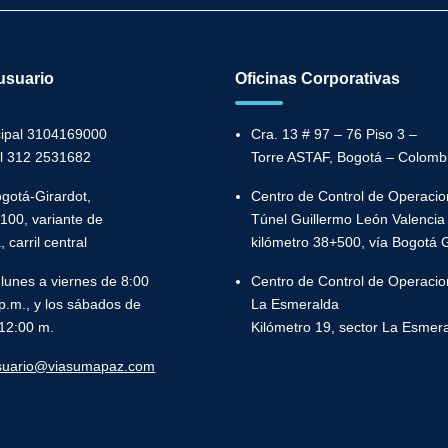
usuario
Oficinas Corporativas
ncipal 3104169000
Cra. 13 # 97 – 76 Piso 3 –
il 312 2531682
Torre ASTAF, Bogotá – Colomb
ogotá-Girardot,
Centro de Control de Operacio
100, variante de
Túnel Guillermo León Valencia
carril central
kilómetro 38+500, vía Bogotá G
 lunes a viernes de 8:00
Centro de Control de Operacio
p.m., y los sábados de
La Esmeralda
 12:00 m.
Kilómetro 19, sector La Esmeral
usuario@viasumapaz.com