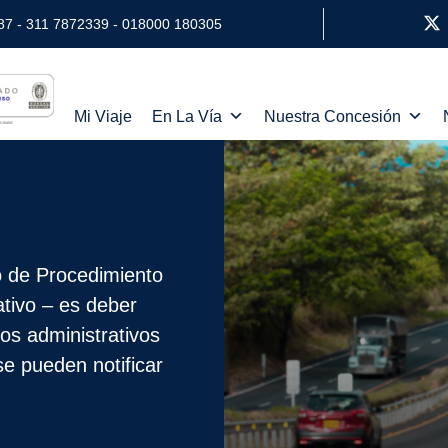
87 - 311 7872339 - 018000 180305
Mi Viaje
En La Vía
Nuestra Concesión
o de Procedimiento
ativo – es deber
tos administrativos
se pueden notificar