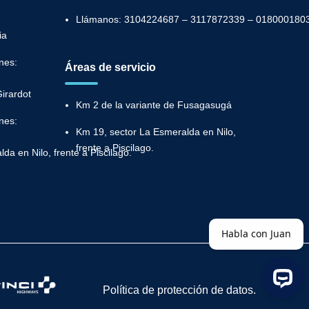
Llámanos: 3104224687 – 3117872339 – 018000180
ia
nes:
Áreas de servicio
irardot
Km 2 de la variante de Fusagasugá
nes:
Km 19, sector La Esmeralda en Nilo,
frente a Piscilago.
da en Nilo, frente a Piscilago.
Política de protección de datos.