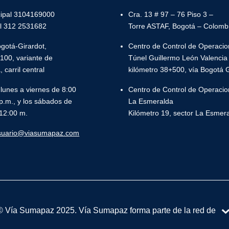
ncipal 3104169000
Cra. 13 # 97 – 76 Piso 3 –
il 312 2531682
Torre ASTAF, Bogotá – Colomb
ogotá-Girardot,
Centro de Control de Operacio
100, variante de
Túnel Guillermo León Valencia
carril central
kilómetro 38+500, vía Bogotá G
 lunes a viernes de 8:00
Centro de Control de Operacio
p.m., y los sábados de
La Esmeralda
 12:00 m.
Kilómetro 19, sector La Esmeral
usuario@viasumapaz.com
© Vía Sumapaz 2025. Vía Sumapaz forma parte de la red de