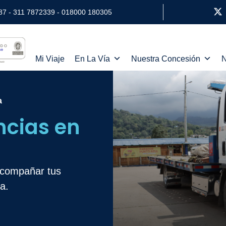
87 - 311 7872339 - 018000 180305
Mi Viaje
En La Vía
Nuestra Concesión
N
a
ncias en
acompañar tus
a.