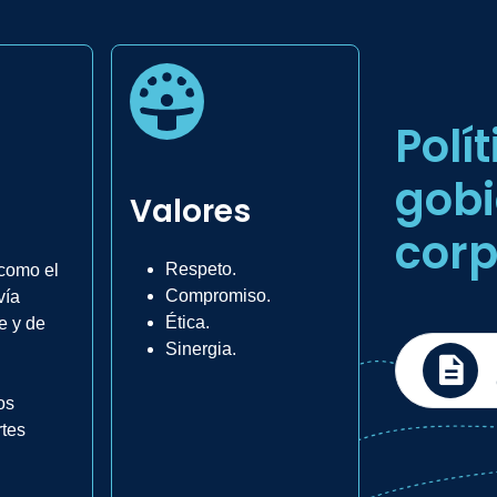
Polí
gobi
Valores
corp
Respeto.
como el
Compromiso.
vía
Ética.
e y de
Sinergia.
os
rtes