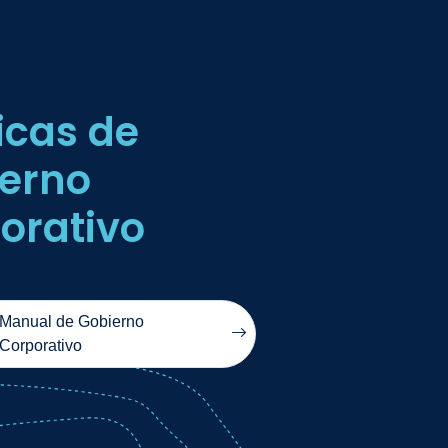
ticas de
erno
orativo
Manual de Gobierno
Corporativo