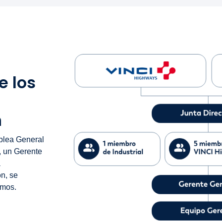
e los
n
blea General
, un Gerente
á
n, se
smos.